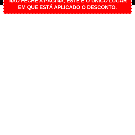
NÃO FECHE A PÁGINA, ESTE É O ÚNICO LUGAR
EM QUE ESTÁ APLICADO O DESCONTO.