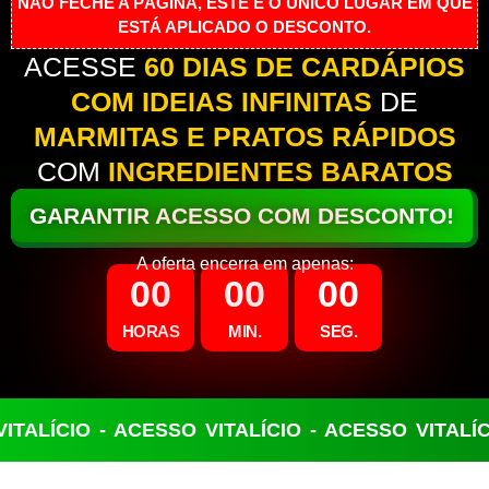
NÃO FECHE A PÁGINA, ESTE É O ÚNICO LUGAR EM QUE
ESTÁ APLICADO O DESCONTO.
ACESSE
60 DIAS DE CARDÁPIOS
COM IDEIAS INFINITAS
DE
MARMITAS E PRATOS RÁPIDOS
COM
INGREDIENTES BARATOS
GARANTIR ACESSO COM DESCONTO!
A oferta encerra em apenas:
0
0
0
0
0
0
HORAS
MIN.
SEG.
ITALÍCIO - ACESSO VITALÍCIO - ACESSO VITALÍC