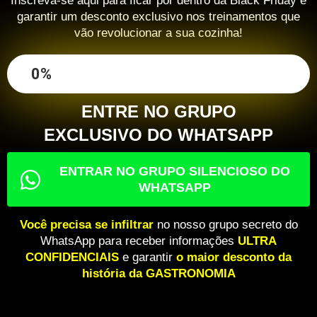
Inscreva-se aqui para ficar por dentro da Black Friday e
garantir um desconto exclusivo nos treinamentos que
vão revolucionar a sua cozinha!
0
%
ENTRE NO GRUPO
ENTRAR NO GRUPO SILENCIOSO DO
WHATSAPP
EXCLUSIVO DO WHATSAPP
ENTRAR NO GRUPO SILENCIOSO DO
WHATSAPP
Você precisa se infiltrar
no nosso grupo secreto do
WhatsApp para receber informações
ULTRA
CONFIDENCIAIS
e garantir
o maior desconto da
história da GASTRONOMIA