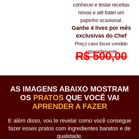
conhecer e testar receitas
novas e até bater um
papinho ocasional.
Ganhe 4 lives por mês
exclusivas do Chef
Preço caso fosse vendido
separadamente
R$ 500,00
AS IMAGENS ABAIXO MOSTRAM
OS
PRATOS
QUE VOCÊ VAI
APRENDER A FAZER
E além disso, vou te
revelar
como você
consegue
fazer esses pratos com
ingredientes baratos
e de
qualidade.