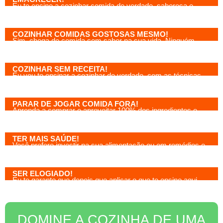
Eu te ensino a cozinhar comida de verdade, saborosa e
nutritiva, esse é o único caminho para emagrecer.
COZINHAR COMIDAS GOSTOSAS MESMO!
Sim, chega de comida sem sabor na sua vida. Ninguém
merece!
COZINHAR SEM RECEITA!
Eu vou te ensinar a cozinhar de verdade, com as técnicas
certas!
PARAR DE JOGAR COMIDA FORA!
Aprenda a comprar e aproveitar 100% dos ingredientes e
comidas.
TER MAIS SAÚDE!
Você prefere investir na sua alimentação ou em remédios e
hospital?
SER ELOGIADO!
Eu te garanto que depois que aplicar o que te ensino aqui,
vão ser só elogios das pessoas que comem sua comida!
DOMINE A COZINHA DE UMA