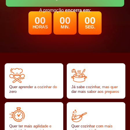
A promoção
encerra em:
0
0
0
0
0
0
HORAS
MIN.
SEG.
Quer aprender a cozinhar do
Já sabe cozinhar, mas quer
zero
dar mais sabor aos preparos
Quer ter mais agilidade e
Quer cozinhar com mais