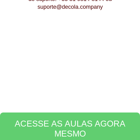
suporte@decola.company
PARE DE OUVIR QUE
VOCÊ NÃO SABE
COZINHAR!
Agora a
decisão é sua
, ou você aprende de
forma
rápida
ou vai ficar sempre se
sentindo frustrado por
não saber cozinhar
ou até mesmo se sentindo
perdido
por não conseguir
pensar em pratos novos!
ACESSE AS AULAS AGORA
MESMO