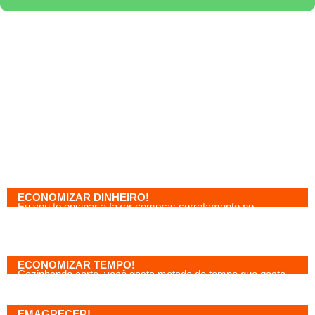
EU DUVIDO QUE VOCÊ
SAIBA DISSO...
SABENDO COZINHAR
CORRETAMENTE, VOCÊ VAI:
ECONOMIZAR DINHEIRO!
Eu vou te ensinar a fazer compras corretamente no
supermercado e cozinhar mais rápido para economizar no
gás.
ECONOMIZAR TEMPO!
Cozinhando certo, você gasta metade do tempo que gasta
hoje cozinhando.
EMAGRECER!