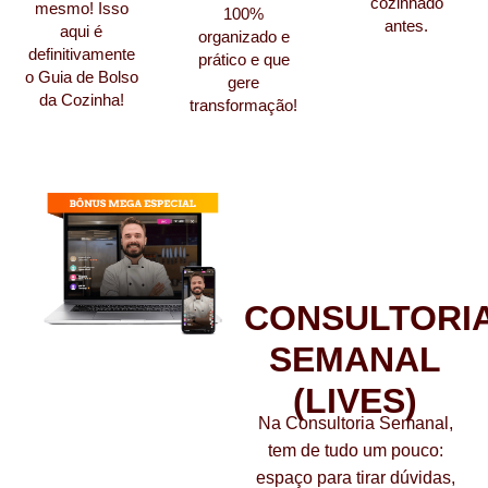
cozinhado
mesmo! Isso
100%
antes.
aqui é
organizado e
definitivamente
prático e que
o Guia de Bolso
gere
da Cozinha!
transformação!
FALE COM O
CHEF TODA
SEMANA
CONSULTORI
SEMANAL
(LIVES)
Na Consultoria Semanal,
tem de tudo um pouco:
espaço para tirar dúvidas,