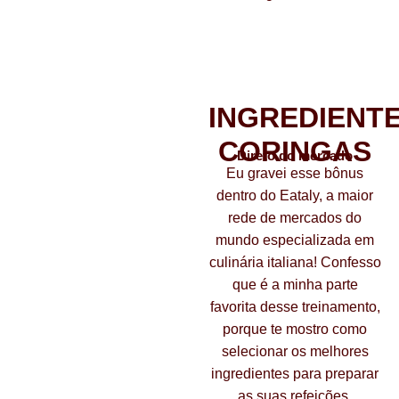
Bônus 05
INGREDIENT
CORINGAS
Direto do mercado
Eu gravei esse bônus
dentro do Eataly, a maior
rede de mercados do
mundo especializada em
culinária italiana! Confesso
que é a minha parte
favorita desse treinamento,
porque te mostro como
selecionar os melhores
ingredientes para preparar
as suas refeições.