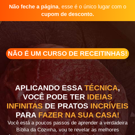
Não feche a página
, esse é o único lugar com o
cupom de desconto.
NÃO É UM CURSO DE RECEITINHAS!
0
0
0
0
Minutes
Seconds
APLICANDO ESSA
TÉCNICA
,
VOCÊ PODE TER
IDEIAS
INFINITAS
DE PRATOS
INCRÍVEIS
PARA
FAZER NA SUA CASA!
Você está a
poucos passos
de aprender a verdadeira
Bíblia da Cozinha
, vou te revelar as melhores