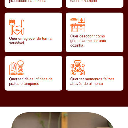
praticidade na cozinha
sabor e nutrição
Quer descobrir como
Quer emagrecer de forma
gerenciar melhor uma
saudável
cozinha
Quer ter ideias infinitas de
Quer ter momentos felizes
pratos e temperos
através do alimento