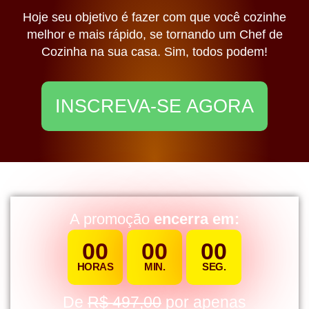
Hoje seu objetivo é fazer com que você cozinhe
melhor e mais rápido, se tornando um Chef de
Cozinha na sua casa. Sim, todos podem!
INSCREVA-SE AGORA
A promoção
encerra em:
0
0
0
0
0
0
HORAS
MIN.
SEG.
De
R$ 497,00
por apenas