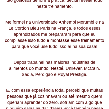
tão
gostosos de forma prática
, decidi
revelar
tudo
neste treinamento.
Me formei na Universidade Anhembi Morumbi e na
Le Cordon Bleu Paris
na França, e todos esses
aprendizados me prepararam para que eu
compilasse isso tudo e montasse esse treinamento
para que você use tudo isso aí na
sua casa!
Depos trabalhei nas
maiores indústrias de
alimentos do mundo:
Nestlé, Unilever, McCain,
Sadia, Perdigão e Royal Prestige.
E, com essa experiência toda, percebi que muitas
pessoas que já cozinhavam ou até mesmo quem
queriam aprender do zero,
sofriam com algo que
ninguém sabia ajudar.
Talvez você também passe