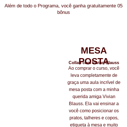
Além de todo o
Programa
, você ganha gratuitamente
05
bônus
Confira os bônus exclusivos:
Bônus 01
MESA
POSTA
Collab com Vivian Blauss
Ao comprar o curso, você
leva completamente de
graça uma aula incrível de
mesa posta com a minha
querida amiga Vivian
Blauss. Ela vai ensinar a
você como posicionar os
pratos, talheres e copos,
etiqueta à mesa e muito