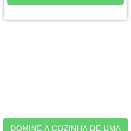
ISSO NÃO É UM CURSO DE
RECEITINHAS!
Esquece isso! Aqui eu te ensino a
cozinhar de
verdade
e não ficar dependendo de receitas. Você vai
definitivamente cozinhar fora da caixa
, e
lembre-se:
Cozinhar não é um dom,
nada disso!
Todos podem,
sabendo os
segredos, atalhos e as técnicas
que
ensino
dentro do programa.
DOMINE A COZINHA DE UMA