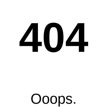
404
Ooops.