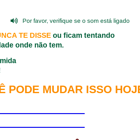
Por favor, verifique se o som está ligado
NCA TE DISSE
ou ficam tentando
ldade onde não tem.
omida
!
Ê PODE MUDAR ISSO HOJ
M SAÚDE AGORA!
M SAÚDE AGORA!