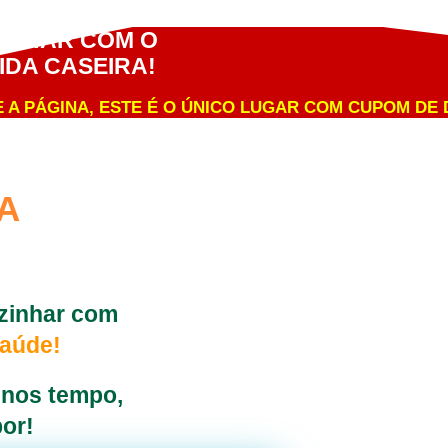
ZINHAR COM O
IDA CASEIRA!
 A PÁGINA, ESTE É O ÚNICO LUGAR COM CUPOM DE
A
zinhar com
saúde!
enos tempo,
or!